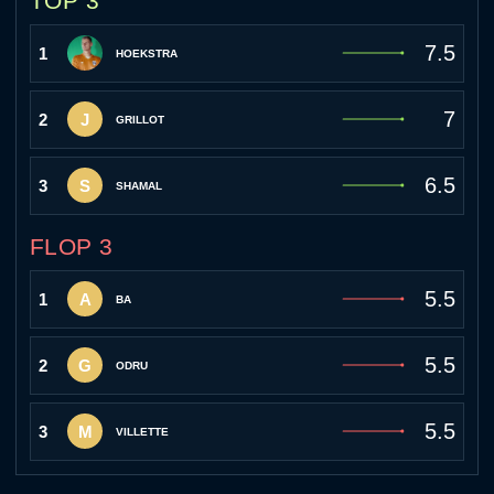
TOP 3
7.5
1
HOEKSTRA
7
2
J
GRILLOT
6.5
3
S
SHAMAL
FLOP 3
5.5
1
A
BA
5.5
2
G
ODRU
5.5
3
M
VILLETTE