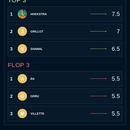
TOP 3
7.5
1
HOEKSTRA
7
2
J
GRILLOT
6.5
3
S
SHAMAL
FLOP 3
5.5
1
A
BA
5.5
2
G
ODRU
5.5
3
M
VILLETTE