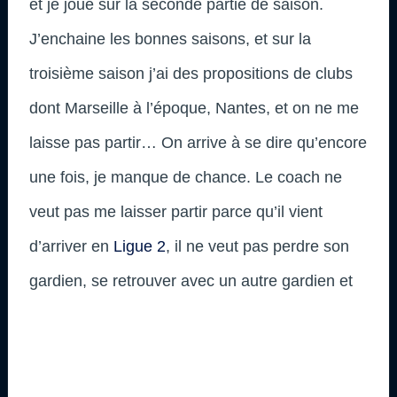
et je joue sur la seconde partie de saison.
J’enchaine les bonnes saisons, et sur la
troisième saison j’ai des propositions de clubs
dont Marseille à l’époque, Nantes, et on ne me
laisse pas partir… On arrive à se dire qu’encore
une fois, je manque de chance. Le coach ne
veut pas me laisser partir parce qu’il vient
d’arriver en
Ligue 2
, il ne veut pas perdre son
gardien, se retrouver avec un autre gardien et
que ça se passe mal… Il veut que je sois sa
garantie. Je me dis qu’il me reste encore une
année, donc au final je reste, et ça ne se passe