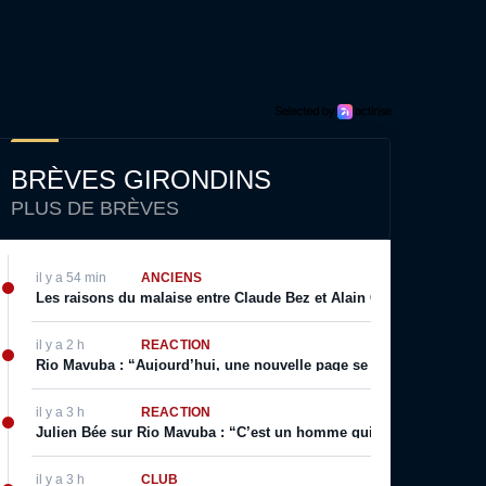
BRÈVES GIRONDINS
PLUS DE BRÈVES
il y a 54 min
ANCIENS
Les raisons du malaise entre Claude Bez et Alain Giresse
il y a 2 h
RÉACTION
Rio Mavuba : “Aujourd’hui, une nouvelle page se tourne […] j’espèr
il y a 3 h
RÉACTION
Julien Bée sur Rio Mavuba : “C’est un homme qui incarne les valeurs 
il y a 3 h
CLUB