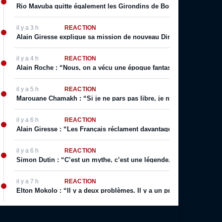
Rio Mavuba quitte également les Girondins de Bordeaux
il y a 3 h
RÉACTION
Alain Giresse explique sa mission de nouveau Directeur Technique
il y a 4 h
RÉACTION
Alain Roche : “Nous, on a vécu une époque fantastique pour nous, p
il y a 5 h
RÉACTION
Marouane Chamakh : “Si je ne pars pas libre, je ne quitte jamais 
il y a 6 h
RÉACTION
Alain Giresse : “Les Français réclament davantage : ils veulent voi
il y a 6 h
RÉACTION
Simon Dutin : “C’est un mythe, c’est une légende, on a décidé que 
il y a 7 h
RÉACTION
Elton Mokolo : “Il y a deux problèmes. Il y a un problème de tempo