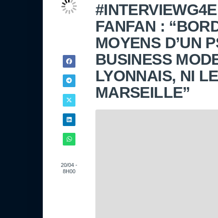
#INTERVIEWG4E
FANFAN : “BORD
MOYENS D’UN PS
BUSINESS MODE
LYONNAIS, NI L
MARSEILLE”
20/04 -
8H00