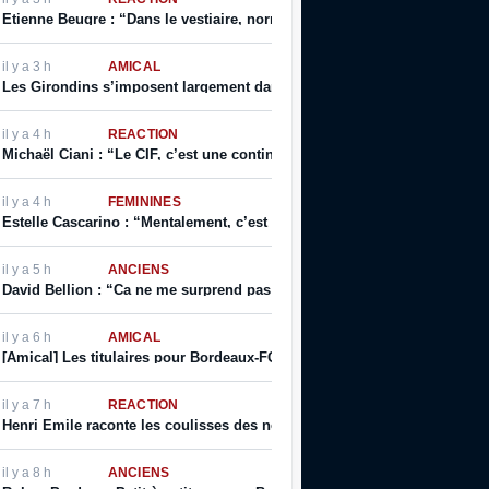
Etienne Beugre : “Dans le vestiaire, normalement, chaque joueur a sa ph
il y a 3 h
AMICAL
Les Girondins s’imposent largement dans ce deuxième match de prépar
il y a 4 h
RÉACTION
Michaël Ciani : “Le CIF, c’est une continuité, et toujours cette fierté de
il y a 4 h
FÉMININES
Estelle Cascarino : “Mentalement, c’est sûr que je suis plus forte. Je me
il y a 5 h
ANCIENS
David Bellion : “Ca ne me surprend pas d’avoir gagné des titres d’une 
il y a 6 h
AMICAL
[Amical] Les titulaires pour Bordeaux-FC Bassin d’Arcachon
il y a 7 h
RÉACTION
Henri Emile raconte les coulisses des non-sélections d’Eric Cantona, et
il y a 8 h
ANCIENS