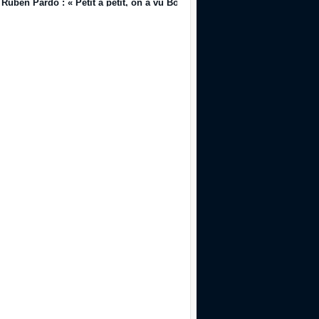
Ruben Pardo : « Petit à petit, on a vu Bordeaux dériver »