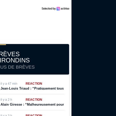
RÈVES
IRONDINS
LUS DE BRÈVES
il y a 47 min
RÉACTION
Jean-Louis Triaud : “Pratiquement tous les joueurs qui sont passés par
il y a 2 h
RÉACTION
Alain Giresse : “Malheureusement pour lui, il ne s’en est jamais remis
il y a 3 h
RÉACTION