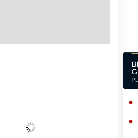
B
G
P