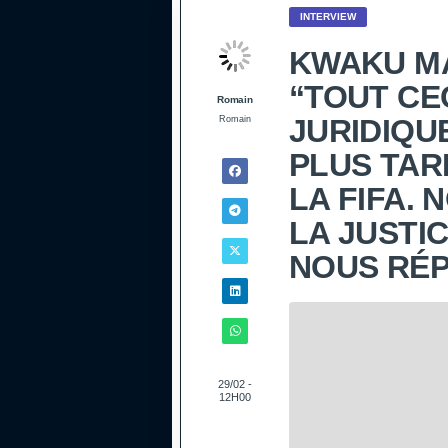
INTERVIEW
KWAKU MA
“TOUT CEC
Romain
JURIDIQU
Romain
PLUS TAR
LA FIFA. 
LA JUSTI
NOUS RÉP
29/02 -
12H00