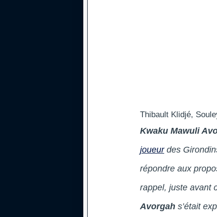
Thibault Klidjé, Sou
Kwaku Mawuli Av
joueur
des Girondin
répondre aux propo
rappel, juste avant 
Avorgah
s’était ex