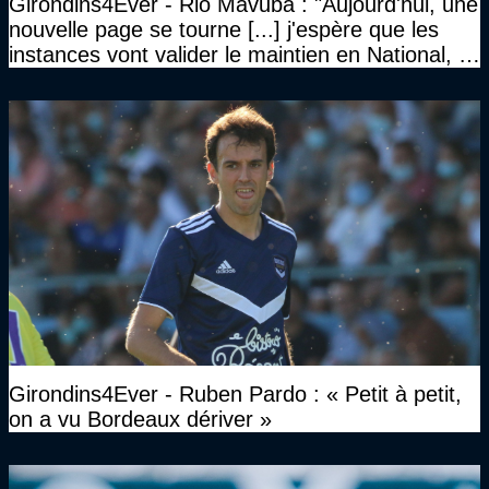
Girondins4Ever - Rio Mavuba : "Aujourd'hui, une
nouvelle page se tourne [...] j'espère que les
instances vont valider le maintien en National, et
que le club pourra retrouver rapidement le très
haut niveau"
Girondins4Ever - Ruben Pardo : « Petit à petit,
on a vu Bordeaux dériver »