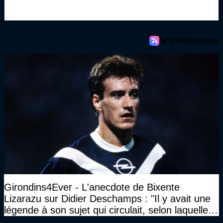
Girondins4Ever - L'anecdote de Bixente
Lizarazu sur Didier Deschamps : "Il y avait une
légende à son sujet qui circulait, selon laquelle il
n’avait pas l’âge qu’il prétendait..."