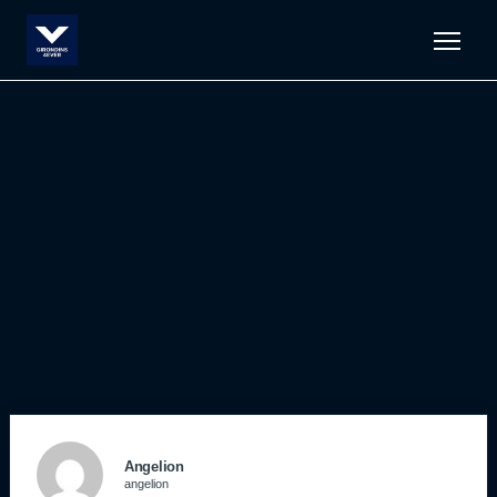
Men
Angelion
angelion