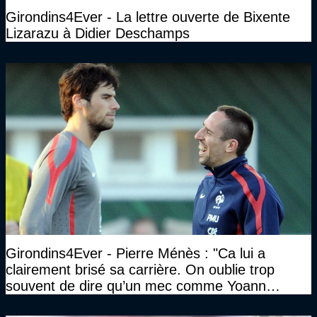
Girondins4Ever - La lettre ouverte de Bixente
Lizarazu à Didier Deschamps
Girondins4Ever - Pierre Ménès : "Ca lui a
clairement brisé sa carrière. On oublie trop
souvent de dire qu’un mec comme Yoann
Gourcuff a été détruit"