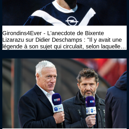
Girondins4Ever - L'anecdote de Bixente
Lizarazu sur Didier Deschamps : "Il y avait une
légende à son sujet qui circulait, selon laquelle il
n’avait pas l’âge qu’il prétendait..."