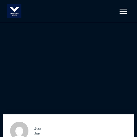
Men
Joe
Joe