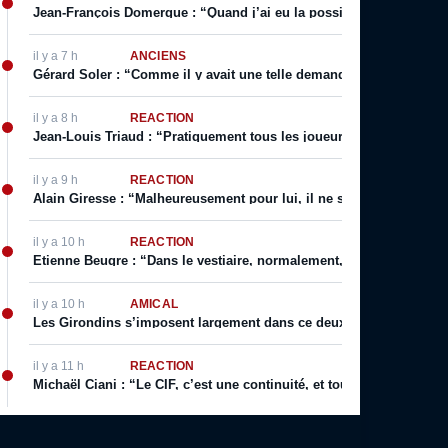
Jean-François Domergue : “Quand j’ai eu la possibilité d’avoir un co
il y a 7 h
ANCIENS
Gérard Soler : “Comme il y avait une telle demande, on m’a autoris
il y a 8 h
RÉACTION
Jean-Louis Triaud : “Pratiquement tous les joueurs qui sont passé
il y a 9 h
RÉACTION
Alain Giresse : “Malheureusement pour lui, il ne s’en est jamais 
il y a 10 h
RÉACTION
Etienne Beugre : “Dans le vestiaire, normalement, chaque joueur a 
il y a 10 h
AMICAL
Les Girondins s’imposent largement dans ce deuxième match de p
il y a 11 h
RÉACTION
Michaël Ciani : “Le CIF, c’est une continuité, et toujours cette fier