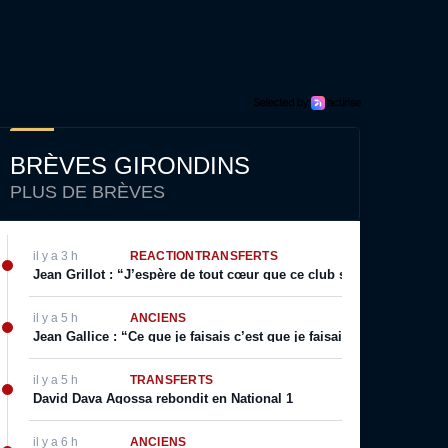
BRÈVES GIRONDINS
PLUS DE BRÈVES
il y a 3 h
RÉACTION
TRANSFERTS
Jean Grillot : “J’espère de tout cœur que ce club se relèvera”
il y a 5 h
ANCIENS
Jean Gallice : “Ce que je faisais c’est que je faisais visiter le terr
il y a 5 h
TRANSFERTS
David Dava Agossa rebondit en National 1
il y a 6 h
ANCIENS