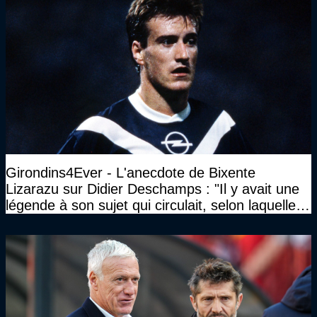
Girondins4Ever - L'anecdote de Bixente
Lizarazu sur Didier Deschamps : "Il y avait une
légende à son sujet qui circulait, selon laquelle il
n’avait pas l’âge qu’il prétendait..."