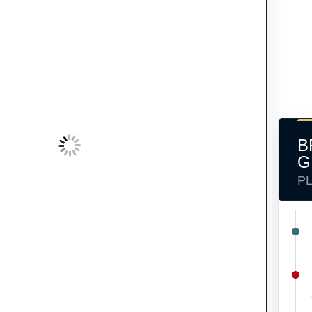
B
G
P