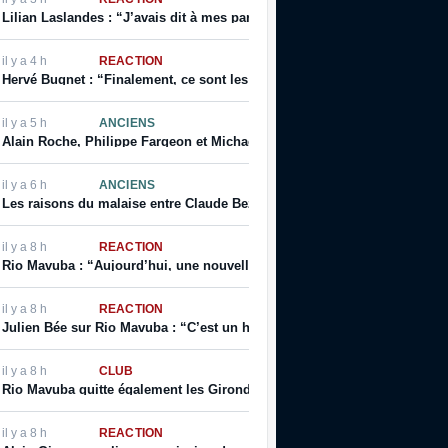
Lilian Laslandes : “J’avais dit à mes parents que j’allais déchirer le cont
il y a 4 h
RÉACTION
Hervé Bugnet : “Finalement, ce sont les salariés, les supporters, les jeu
il y a 5 h
ANCIENS
Alain Roche, Philippe Fargeon et Michaël Ciani parlent de leur rapport à
il y a 6 h
ANCIENS
Les raisons du malaise entre Claude Bez et Alain Giresse
il y a 8 h
RÉACTION
Rio Mavuba : “Aujourd’hui, une nouvelle page se tourne […] j’espère que
il y a 8 h
RÉACTION
Julien Bée sur Rio Mavuba : “C’est un homme qui incarne les valeurs de ce
il y a 8 h
CLUB
Rio Mavuba quitte également les Girondins de Bordeaux
il y a 8 h
RÉACTION