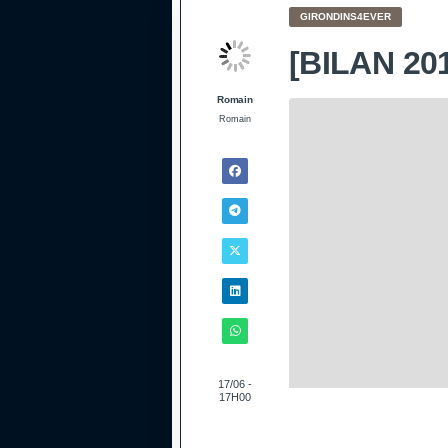
GIRONDINS4EVER
[BILAN 2
Romain
Romain
17/06 -
17H00