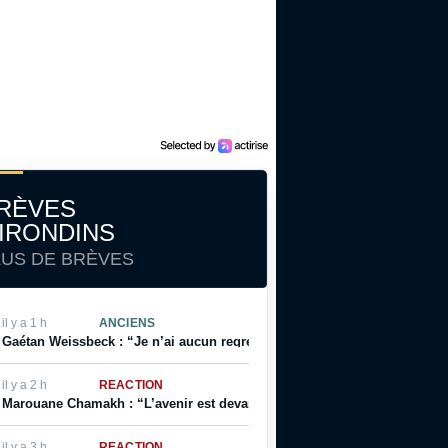
RÈVES
IRONDINS
LUS DE BRÈVES
il y a 1 h
ANCIENS
Gaétan Weissbeck : “Je n’ai aucun regret sur mon choix qui a été fait à
il y a 2 h
RÉACTION
Marouane Chamakh : “L’avenir est devant nous, et je serai bientôt prêt”
il y a 3 h
RÉACTION