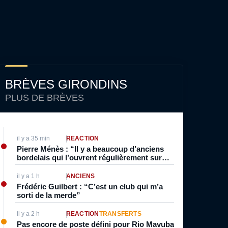
BRÈVES GIRONDINS
PLUS DE BRÈVES
il y a 35 min
RÉACTION
Pierre Ménès : “Il y a beaucoup d’anciens
bordelais qui l’ouvrent régulièrement sur
l’avenir du club, et qui ne font jamais rien
pour lui”
il y a 1 h
ANCIENS
Frédéric Guilbert : “C’est un club qui m’a
sorti de la merde”
il y a 2 h
RÉACTION
TRANSFERTS
Pas encore de poste défini pour Rio Mavuba