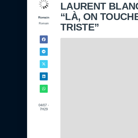
LAURENT BLANC
“LÀ, ON TOUCHE
Romain
TRISTE”
Romain
04/07 -
7H29