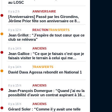
au LOSC
il y a 2 h
ANNIVERSAIRE
[Anniversaires] Passé par les Girondins,
Jérôme Prior fête son anniversaire ce 8
Août. François Remetter et Roger Plante
l’auraient également fêté
il y a 12 h
RÉACTION
TRANSFERTS
Jean Grillot : “J’espère de tout cœur que ce
club se relèvera”
il y a 14 h
ANCIENS
Jean Gallice : “Ce que je faisais c’est que je
faisais visiter le terrain à celui qui me
marquait parce qu’à l’époque c’était souvent
de l’individuel”
il y a 14 h
TRANSFERTS
David Dava Agossa rebondit en National 1
il y a 15 h
ANCIENS
Jean-François Domergue : “Quand j’ai eu la
possibilité d’avoir un contrat aspirant à 16
ans, inévitablement je pensais à être pro. Je
vivais foot, je dormais foot”
il y a 16 h
ANCIENS
Gérard Soler : “Comme il y avait une telle