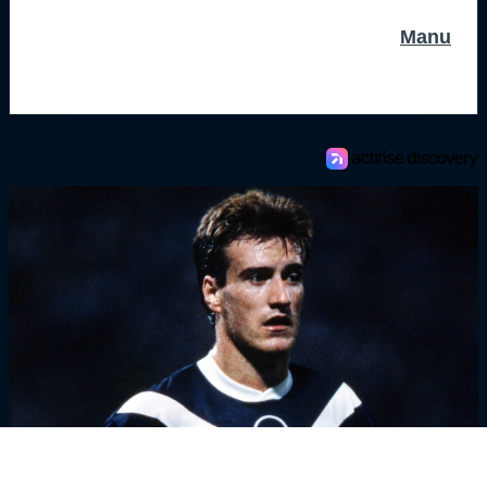
Manu
Girondins4Ever - L'anecdote de Bixente