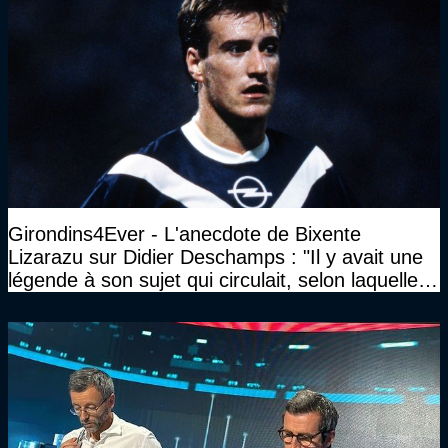
Girondins4Ever - L'anecdote de Bixente
Lizarazu sur Didier Deschamps : "Il y avait une
légende à son sujet qui circulait, selon laquelle il
n’avait pas l’âge qu’il prétendait..."