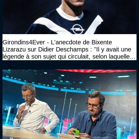
Girondins4Ever - L'anecdote de Bixente
Lizarazu sur Didier Deschamps : "Il y avait une
légende à son sujet qui circulait, selon laquelle il
n’avait pas l’âge qu’il prétendait..."