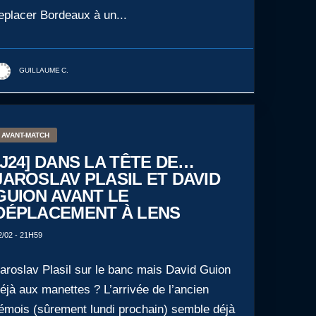
eplacer Bordeaux à un...
GUILLAUME C.
AVANT-MATCH
[J24] DANS LA TÊTE DE…
JAROSLAV PLASIL ET DAVID
GUION AVANT LE
DÉPLACEMENT À LENS
2/02 - 21H59
aroslav Plasil sur le banc mais David Guion
éjà aux manettes ? L’arrivée de l’ancien
émois (sûrement lundi prochain) semble déjà