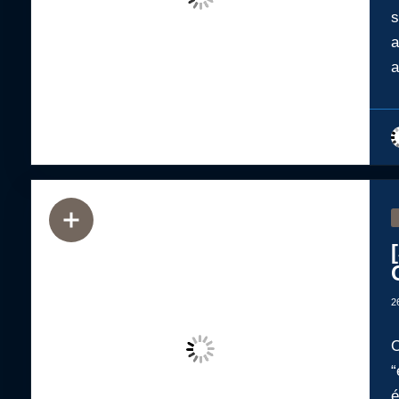
s
a
a
2
O
“
é