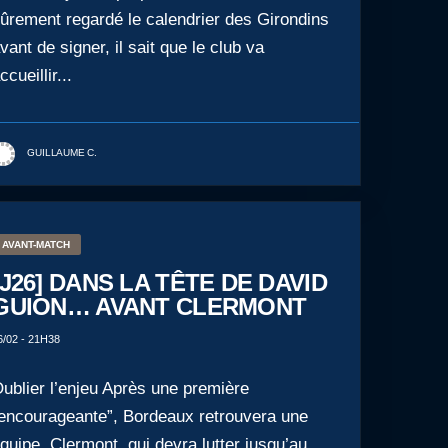
ûrement regardé le calendrier des Girondins
vant de signer, il sait que le club va
ccueillir...
GUILLAUME C.
AVANT-MATCH
[J26] DANS LA TÊTE DE DAVID
GUION… AVANT CLERMONT
6/02 - 21H38
ublier l’enjeu Après une première
encourageante”, Bordeaux retrouvera une
quipe, Clermont, qui devra lutter jusqu’au