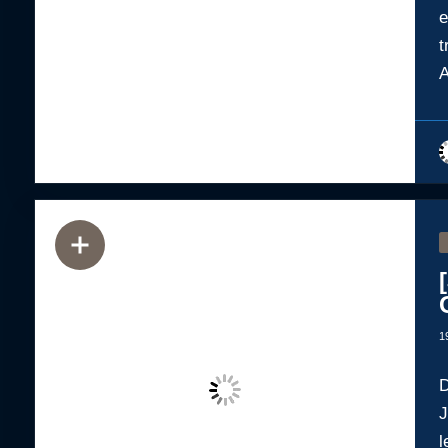
e
t
A
1
D
J
l