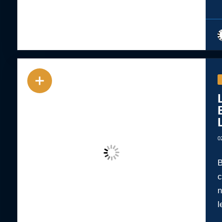
0
B
c
n
l