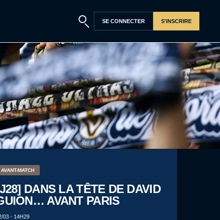
Recherche
SE CONNECTER
S'INSCRIRE
AVANT-MATCH
[J28] DANS LA TÊTE DE DAVID
GUION… AVANT PARIS
2/03 - 14H29