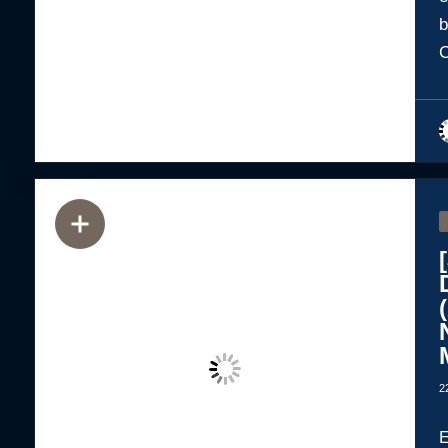
b
C
2
E