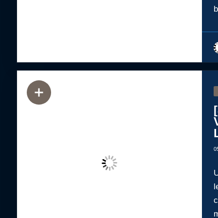
b
0
U
l
c
m