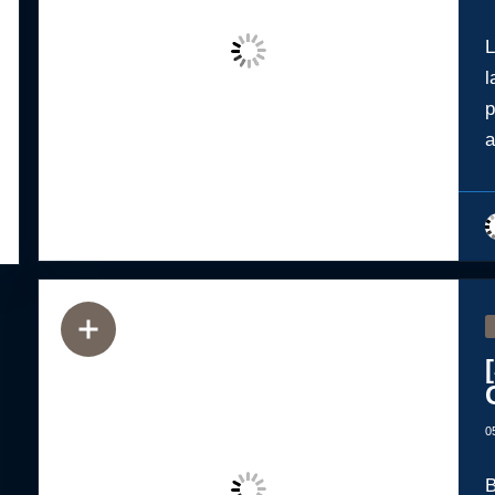
L
l
p
a
0
B