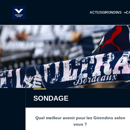
ACTUS
GIRONDINS
C
SONDAGE
Quel meilleur avenir pour les Girondins selon
vous ?