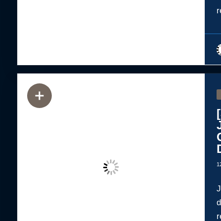
r
1
J
d
r