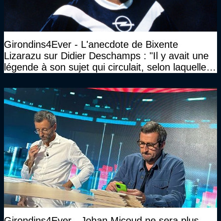
Girondins4Ever - L'anecdote de Bixente
Lizarazu sur Didier Deschamps : "Il y avait une
légende à son sujet qui circulait, selon laquelle il
n’avait pas l’âge qu’il prétendait..."
Girondins4Ever - Johan Micoud ne sera plus