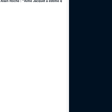
Alain Roche : “Aimé Jacquet a estimé que je n’avais pas le niveau pour l