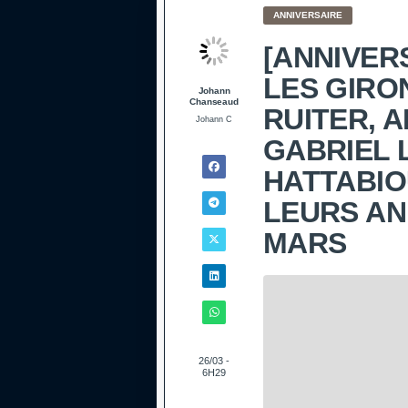
ANNIVERSAIRE
[ANNIVER
LES GIRO
Johann
Chanseaud
RUITER, 
Johann C
GABRIEL 
HATTABIO
LEURS AN
MARS
26/03 -
6H29