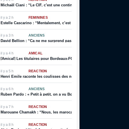
Michaël Ciani : “Le CIF, c’est une continuité, et toujours cette fierté de
il y a 2 h
FÉMININES
Estelle Cascarino : “Mentalement, c’est sûr que je suis plus forte. Je me
il y a 3 h
ANCIENS
David Bellion : “Ca ne me surprend pas d’avoir gagné des titres d’une 
il y a 4 h
AMICAL
[Amical] Les titulaires pour Bordeaux-FC Bassin d’Arcachon
il y a 5 h
RÉACTION
Henri Emile raconte les coulisses des non-sélections d’Eric Cantona, et
il y a 6 h
ANCIENS
Ruben Pardo : « Petit à petit, on a vu Bordeaux dériver »
il y a 7 h
RÉACTION
Marouane Chamakh : “Nous, les marocains, on a quelque chose de diff
il y a 8 h
RÉACTION