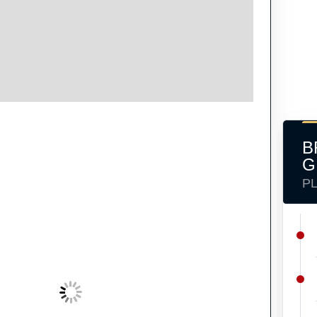
B
G
P