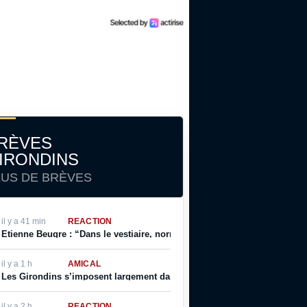
RÈVES
IRONDINS
LUS DE BRÈVES
il y a 41 min
RÉACTION
Etienne Beugre : “Dans le vestiaire, normalement, chaque joueur a sa ph
il y a 1 h
AMICAL
Les Girondins s’imposent largement dans ce deuxième match de prépar
il y a 2 h
RÉACTION