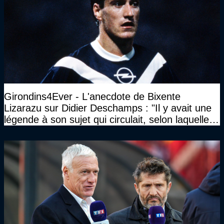
Girondins4Ever - L'anecdote de Bixente
Lizarazu sur Didier Deschamps : "Il y avait une
légende à son sujet qui circulait, selon laquelle il
n’avait pas l’âge qu’il prétendait..."