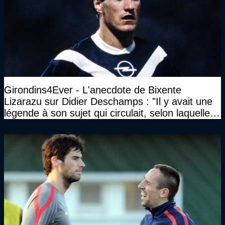
Girondins4Ever - L'anecdote de Bixente
Lizarazu sur Didier Deschamps : "Il y avait une
légende à son sujet qui circulait, selon laquelle il
n’avait pas l’âge qu’il prétendait..."