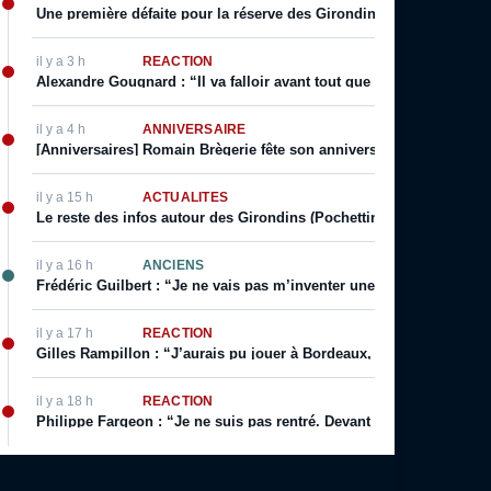
Une première défaite pour la réserve des Girondins, Yazid Mokhfi s
il y a 3 h
RÉACTION
Alexandre Gougnard : “Il va falloir avant tout que le Comex donne 
il y a 4 h
ANNIVERSAIRE
[Anniversaires] Romain Brègerie fête son anniversaire ce 9 Août
il y a 15 h
ACTUALITÉS
Le reste des infos autour des Girondins (Pochettino prolonge, Sa
il y a 16 h
ANCIENS
Frédéric Guilbert : “Je ne vais pas m’inventer une vie. J’ai toujour
il y a 17 h
RÉACTION
Gilles Rampillon : “J’aurais pu jouer à Bordeaux, j’aurais pu jouer
il y a 18 h
RÉACTION
Philippe Fargeon : “Je ne suis pas rentré. Devant mon public. Ça, 