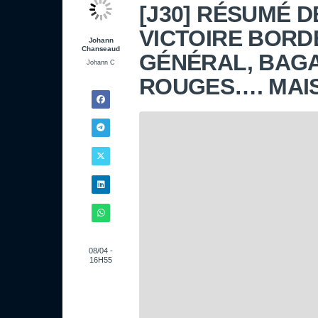
[J30] RÉSUMÉ D
VICTOIRE BORD
Johann
Chanseaud
GÉNÉRAL, BAG
Johann C
ROUGES…. MAIS 
08/04 -
16H55