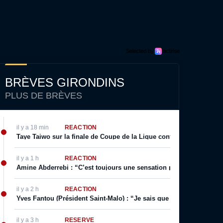
BRÈVES GIRONDINS
PLUS DE BRÈVES
il y a 18 min
RÉACTION
Taye Taiwo sur la finale de Coupe de la Ligue contre Bordeaux : “Il 
il y a 1 h
RÉACTION
Amine Abderrebi : “C’est toujours une sensation positive surtout q
il y a 2 h
RÉACTION
Yves Fantou (Président Saint-Malo) : “Je sais que Bordeaux est un g
il y a 3 h
RÉSERVE