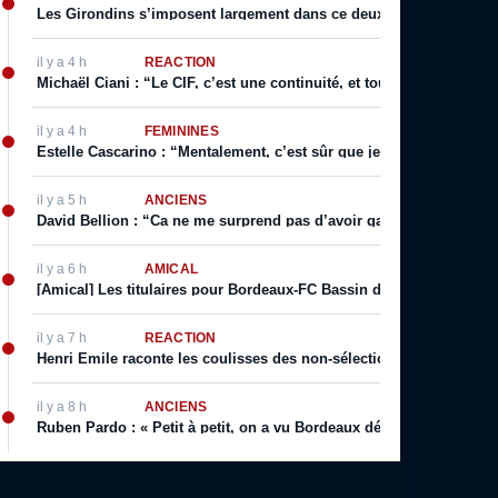
Les Girondins s’imposent largement dans ce deuxième match de p
il y a 4 h
RÉACTION
Michaël Ciani : “Le CIF, c’est une continuité, et toujours cette fier
il y a 4 h
FÉMININES
Estelle Cascarino : “Mentalement, c’est sûr que je suis plus forte. 
il y a 5 h
ANCIENS
David Bellion : “Ca ne me surprend pas d’avoir gagné des titres d
il y a 6 h
AMICAL
[Amical] Les titulaires pour Bordeaux-FC Bassin d’Arcachon
il y a 7 h
RÉACTION
Henri Emile raconte les coulisses des non-sélections d’Eric Canton
il y a 8 h
ANCIENS
Ruben Pardo : « Petit à petit, on a vu Bordeaux dériver »