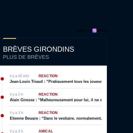
BRÈVES GIRONDINS
PLUS DE BRÈVES
il y a 40 min
RÉACTION
Jean-Louis Triaud : “Pratiquement tous les joueurs qui sont passé
il y a 2 h
RÉACTION
Alain Giresse : “Malheureusement pour lui, il ne s’en est jamais 
il y a 3 h
RÉACTION
Etienne Beugre : “Dans le vestiaire, normalement, chaque joueur a 
il y a 3 h
AMICAL