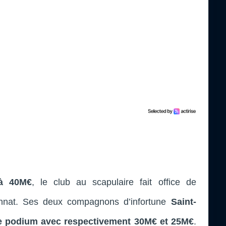
 à 40M€
, le club au scapulaire fait office de
nnat. Ses deux compagnons d’infortune
Saint-
le podium avec respectivement 30M€ et 25M€
.