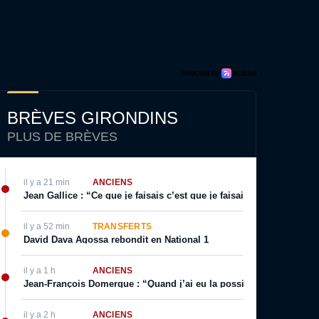
BRÈVES GIRONDINS
PLUS DE BRÈVES
il y a 21 min
ANCIENS
Jean Gallice : “Ce que je faisais c’est que je faisais visiter le terr
il y a 52 min
TRANSFERTS
David Dava Agossa rebondit en National 1
il y a 1 h
ANCIENS
Jean-François Domergue : “Quand j’ai eu la possibilité d’avoir un co
il y a 2 h
ANCIENS