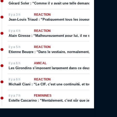
Gérard Soler : “Comme il y avait une telle demande, on m’a autoris
il y a 3 h
RÉACTION
Jean-Louis Triaud : “Pratiquement tous les joueurs qui sont passé
il y a 4 h
RÉACTION
Alain Giresse : “Malheureusement pour lui, il ne s’en est jamais 
il y a 5 h
RÉACTION
Etienne Beugre : “Dans le vestiaire, normalement, chaque joueur a 
il y a 6 h
AMICAL
Les Girondins s’imposent largement dans ce deuxième match de p
il y a 6 h
RÉACTION
Michaël Ciani : “Le CIF, c’est une continuité, et toujours cette fier
il y a 7 h
FÉMININES
Estelle Cascarino : “Mentalement, c’est sûr que je suis plus forte. 