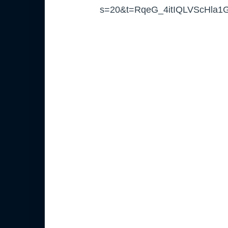
s=20&t=RqeG_4itIQLVScHla1