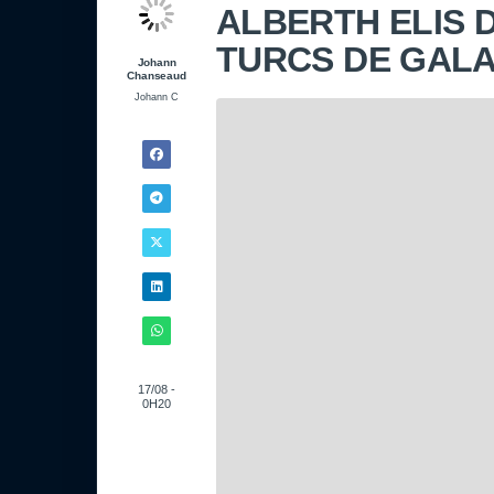
ALBERTH ELIS 
TURCS DE GALA
Johann
Chanseaud
Johann C
17/08 -
0H20