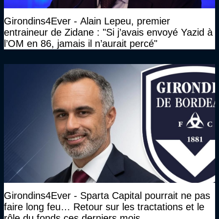
Girondins4Ever - Alain Lepeu, premier
entraineur de Zidane : "Si j’avais envoyé Yazid à
l’OM en 86, jamais il n’aurait percé"
Girondins4Ever - Sparta Capital pourrait ne pas
faire long feu… Retour sur les tractations et le
rôle du fonds ces derniers mois