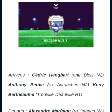
Arrivées :
Cédric Hengbart
(entr Blois N2)
Anthony Beuve
(ex Avranches N2)
Keny
Bertheaume
(Trouville-Deauville R1)
Départs :
Alexandre Marfaing
(rp Cannes N2)