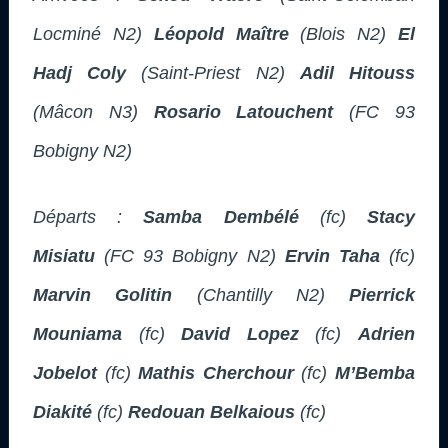
Locminé N2)
Léopold Maître
(Blois N2)
El
Hadj Coly
(Saint-Priest N2)
Adil Hitouss
(Mâcon N3)
Rosario Latouchent
(FC 93
Bobigny N2)
Départs :
Samba Dembélé
(fc)
Stacy
Misiatu
(FC 93 Bobigny N2)
Ervin Taha
(fc)
Marvin Golitin
(Chantilly N2)
Pierrick
Mouniama
(fc)
David Lopez
(fc)
Adrien
Jobelot
(fc)
Mathis Cherchour
(fc)
M’Bemba
Diakité
(fc)
Redouan Belkaious
(fc)