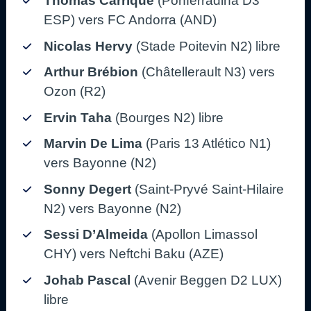
Thomas Carrique
(Ponferradina D3
ESP) vers FC Andorra (AND)
Nicolas Hervy
(Stade Poitevin N2) libre
Arthur Brébion
(Châtellerault N3) vers
Ozon (R2)
Ervin Taha
(Bourges N2) libre
Marvin De Lima
(Paris 13 Atlético N1)
vers Bayonne (N2)
Sonny Degert
(Saint-Pryvé Saint-Hilaire
N2) vers Bayonne (N2)
Sessi D’Almeida
(Apollon Limassol
CHY) vers Neftchi Baku (AZE)
Johab Pascal
(Avenir Beggen D2 LUX)
libre