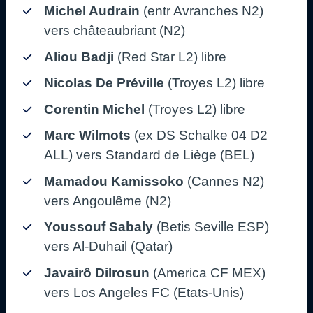
Michel Audrain
(entr Avranches N2)
vers châteaubriant (N2)
Aliou Badji
(Red Star L2) libre
Nicolas De Préville
(Troyes L2) libre
Corentin Michel
(Troyes L2) libre
Marc Wilmots
(ex DS Schalke 04 D2
ALL) vers Standard de Liège (BEL)
Mamadou Kamissoko
(Cannes N2)
vers Angoulême (N2)
Youssouf Sabaly
(Betis Seville ESP)
vers Al-Duhail (Qatar)
Javairô Dilrosun
(America CF MEX)
vers Los Angeles FC (Etats-Unis)