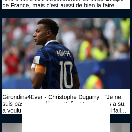
de France, mais c’est aussi de bien la faire
jouer, de la faire gagner…"
Girondins4Ever - Christophe Dugarry : "Je ne
suis pas persuadé que Didier Deschamps a su,
a voulu ou a pu donner les consignes qu’il fallait
à un quatuor comme ça"