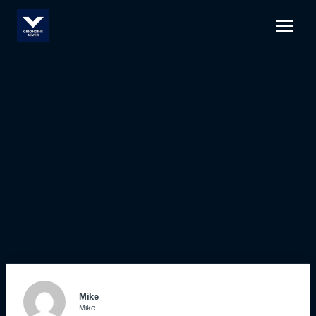
Men
Mike
Mike