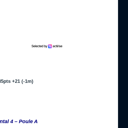
5pts +21 (-1m)
tal 4 – Poule A