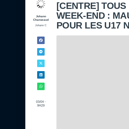
[CENTRE] TOUS
WEEK-END : MA
Johann
Chanseaud
POUR LES U17 
Johann C
03/04 -
9H29