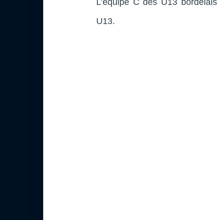
L’équipe C des U13 bordelais
U13.