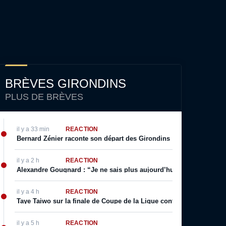
BRÈVES GIRONDINS
PLUS DE BRÈVES
il y a 33 min
RÉACTION
Bernard Zénier raconte son départ des Girondins : “C’était une conn
il y a 2 h
RÉACTION
Alexandre Gougnard : “Je ne sais plus aujourd’hui s’il faut souhait
il y a 4 h
RÉACTION
Taye Taiwo sur la finale de Coupe de la Ligue contre Bordeaux : “Il 
il y a 5 h
RÉACTION