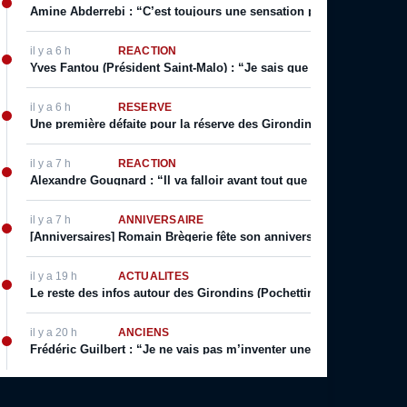
Amine Abderrebi : “C’est toujours une sensation positive surtout q
il y a 6 h
RÉACTION
Yves Fantou (Président Saint-Malo) : “Je sais que Bordeaux est un g
il y a 6 h
RÉSERVE
Une première défaite pour la réserve des Girondins, Yazid Mokhfi s
il y a 7 h
RÉACTION
Alexandre Gougnard : “Il va falloir avant tout que le Comex donne 
il y a 7 h
ANNIVERSAIRE
[Anniversaires] Romain Brègerie fête son anniversaire ce 9 Août
il y a 19 h
ACTUALITÉS
Le reste des infos autour des Girondins (Pochettino prolonge, Sa
il y a 20 h
ANCIENS
Frédéric Guilbert : “Je ne vais pas m’inventer une vie. J’ai toujour