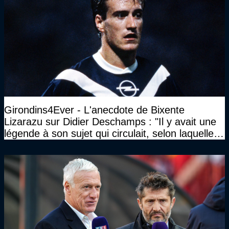
Girondins4Ever - L'anecdote de Bixente
Lizarazu sur Didier Deschamps : "Il y avait une
légende à son sujet qui circulait, selon laquelle il
n’avait pas l’âge qu’il prétendait..."