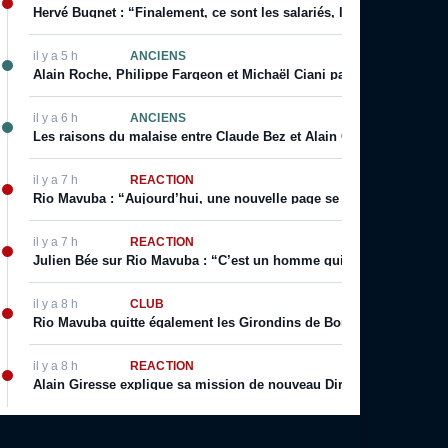
Hervé Bugnet : “Finalement, ce sont les salariés, les supporters, le
il y a 5 h
ANCIENS
Alain Roche, Philippe Fargeon et Michaël Ciani parlent de leur rapp
il y a 6 h
ANCIENS
Les raisons du malaise entre Claude Bez et Alain Giresse
il y a 7 h
RÉACTION
Rio Mavuba : “Aujourd’hui, une nouvelle page se tourne […] j’espèr
il y a 7 h
RÉACTION
Julien Bée sur Rio Mavuba : “C’est un homme qui incarne les valeurs 
il y a 8 h
CLUB
Rio Mavuba quitte également les Girondins de Bordeaux
il y a 8 h
RÉACTION
Alain Giresse explique sa mission de nouveau Directeur Technique