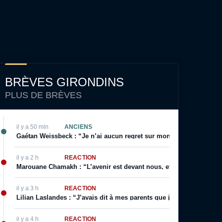
BRÈVES GIRONDINS
PLUS DE BRÈVES
il y a 50 min
ANCIENS
Gaétan Weissbeck : “Je n’ai aucun regret sur mon choix qui a été f
il y a 2 h
RÉACTION
Marouane Chamakh : “L’avenir est devant nous, et je serai bientôt 
il y a 3 h
RÉACTION
Lilian Laslandes : “J’avais dit à mes parents que j’allais déchirer le
il y a 4 h
RÉACTION