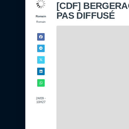
[CDF] BERGER
PAS DIFFUSÉ
Romain
Romain
24/09 -
10H27