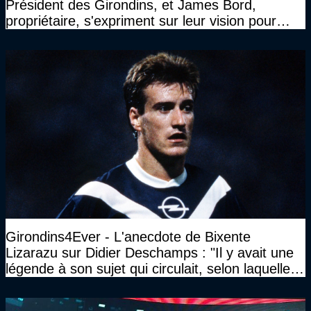
Président des Girondins, et James Bord,
propriétaire, s'expriment sur leur vision pour
Bordeaux
Girondins4Ever - L'anecdote de Bixente
Lizarazu sur Didier Deschamps : "Il y avait une
légende à son sujet qui circulait, selon laquelle il
n’avait pas l’âge qu’il prétendait..."