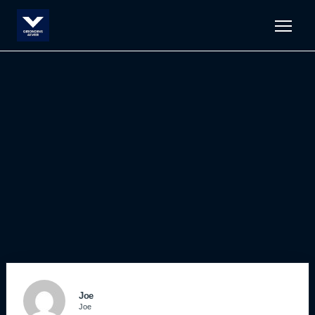
Men
Joe
Joe