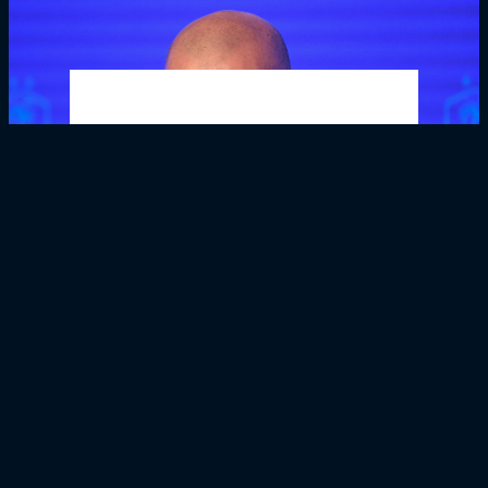
Girondins4Ever - Alain Lepeu, premier
entraineur de Zidane : "Si j’avais envoyé Yazid à
l’OM en 86, jamais il n’aurait percé"