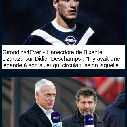
Girondins4Ever - L'anecdote de Bixente
Lizarazu sur Didier Deschamps : "Il y avait une
légende à son sujet qui circulait, selon laquelle il
n’avait pas l’âge qu’il prétendait..."