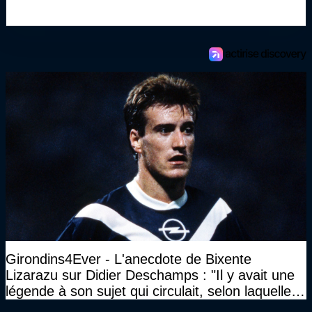
Girondins4Ever - L'anecdote de Bixente
Lizarazu sur Didier Deschamps : "Il y avait une
légende à son sujet qui circulait, selon laquelle il
n’avait pas l’âge qu’il prétendait..."