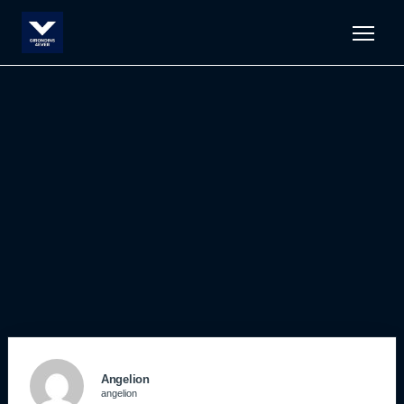
Men
Angelion
angelion