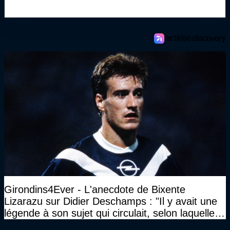
Girondins4Ever - L'anecdote de Bixente
Lizarazu sur Didier Deschamps : "Il y avait une
légende à son sujet qui circulait, selon laquelle il
n’avait pas l’âge qu’il prétendait..."