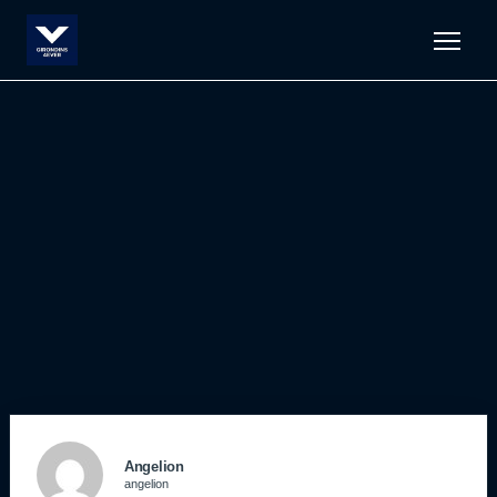
Men
Angelion
angelion