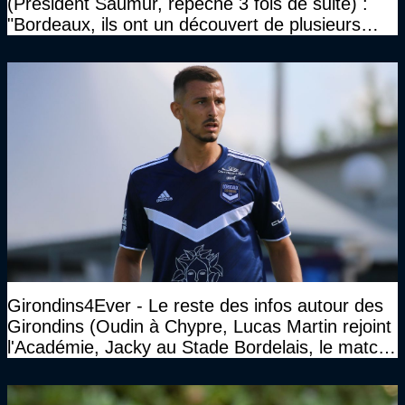
(Président Saumur, repêché 3 fois de suite) :
"Bordeaux, ils ont un découvert de plusieurs
millions et il ne se passe pas grand-chose"
Girondins4Ever - Le reste des infos autour des
Girondins (Oudin à Chypre, Lucas Martin rejoint
l'Académie, Jacky au Stade Bordelais, le match
face à Arcachon à huis clos...)