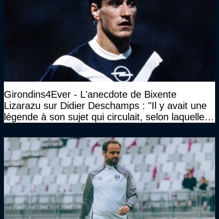
Girondins4Ever - L'anecdote de Bixente
Lizarazu sur Didier Deschamps : "Il y avait une
légende à son sujet qui circulait, selon laquelle il
n’avait pas l’âge qu’il prétendait..."