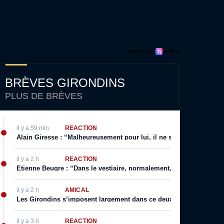
BRÈVES GIRONDINS
PLUS DE BRÈVES
il y a 59 min
RÉACTION
Alain Giresse : “Malheureusement pour lui, il ne s’en est jamais 
il y a 2 h
RÉACTION
Etienne Beugre : “Dans le vestiaire, normalement, chaque joueur a 
il y a 2 h
AMICAL
Les Girondins s’imposent largement dans ce deuxième match de p
il y a 3 h
RÉACTION