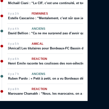
Michaël Ciani : “Le CIF, c’est une continuité, et toujours cette fier
il y a 3 h
FÉMININES
Estelle Cascarino : “Mentalement, c’est sûr que je suis plus forte. 
il y a 4 h
ANCIENS
David Bellion : “Ca ne me surprend pas d’avoir gagné des titres d
il y a 5 h
AMICAL
[Amical] Les titulaires pour Bordeaux-FC Bassin d’Arcachon
il y a 6 h
RÉACTION
Henri Emile raconte les coulisses des non-sélections d’Eric Canton
il y a 7 h
ANCIENS
Ruben Pardo : « Petit à petit, on a vu Bordeaux dériver »
il y a 8 h
RÉACTION
Marouane Chamakh : “Nous, les marocains, on a quelque chose de 