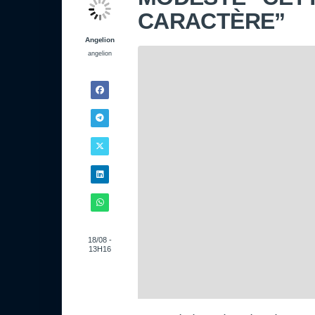
CARACTÈRE”
Angelion
angelion
18/08 -
13H16