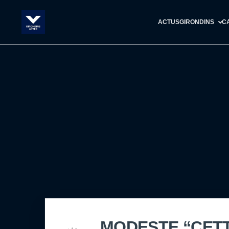
ACTUS
GIRONDINS
C
MODESTE “CETT