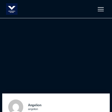
Men
Angelion
angelion