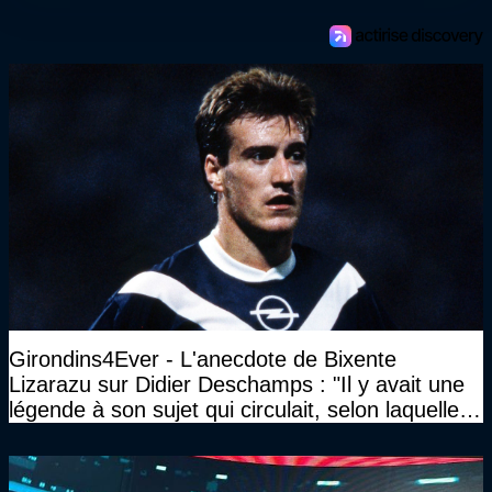
Girondins4Ever - L'anecdote de Bixente
Lizarazu sur Didier Deschamps : "Il y avait une
légende à son sujet qui circulait, selon laquelle il
n’avait pas l’âge qu’il prétendait..."