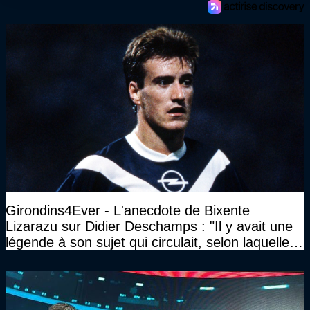
Girondins4Ever - L'anecdote de Bixente
Lizarazu sur Didier Deschamps : "Il y avait une
légende à son sujet qui circulait, selon laquelle il
n’avait pas l’âge qu’il prétendait..."