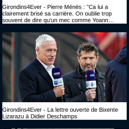
Girondins4Ever - Pierre Ménès : "Ca lui a
clairement brisé sa carrière. On oublie trop
souvent de dire qu’un mec comme Yoann
Gourcuff a été détruit"
Girondins4Ever - La lettre ouverte de Bixente
Lizarazu à Didier Deschamps