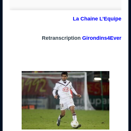
La Chaine L’Equipe
Retranscription
Girondins4Ever