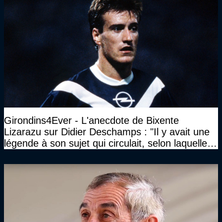
Girondins4Ever - L'anecdote de Bixente
Lizarazu sur Didier Deschamps : "Il y avait une
légende à son sujet qui circulait, selon laquelle il
n’avait pas l’âge qu’il prétendait..."