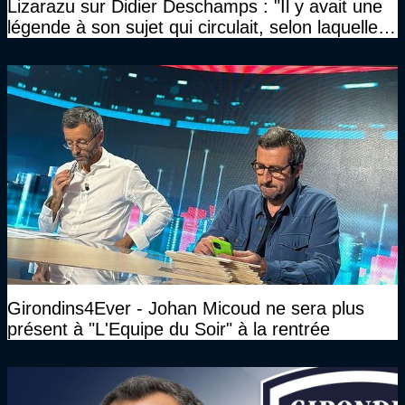
Lizarazu sur Didier Deschamps : "Il y avait une
légende à son sujet qui circulait, selon laquelle il
n’avait pas l’âge qu’il prétendait..."
Girondins4Ever - Johan Micoud ne sera plus
présent à "L'Equipe du Soir" à la rentrée