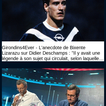
Girondins4Ever - L'anecdote de Bixente
Lizarazu sur Didier Deschamps : "Il y avait une
légende à son sujet qui circulait, selon laquelle il
n’avait pas l’âge qu’il prétendait..."