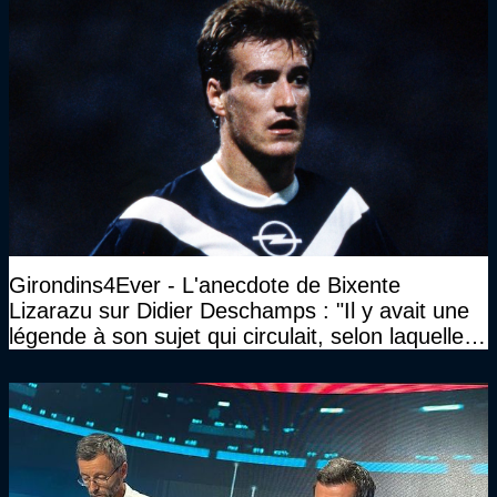
Girondins4Ever - L'anecdote de Bixente
Lizarazu sur Didier Deschamps : "Il y avait une
légende à son sujet qui circulait, selon laquelle il
n’avait pas l’âge qu’il prétendait..."