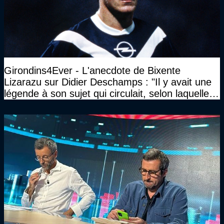
Girondins4Ever - L'anecdote de Bixente
Lizarazu sur Didier Deschamps : "Il y avait une
légende à son sujet qui circulait, selon laquelle il
n’avait pas l’âge qu’il prétendait..."