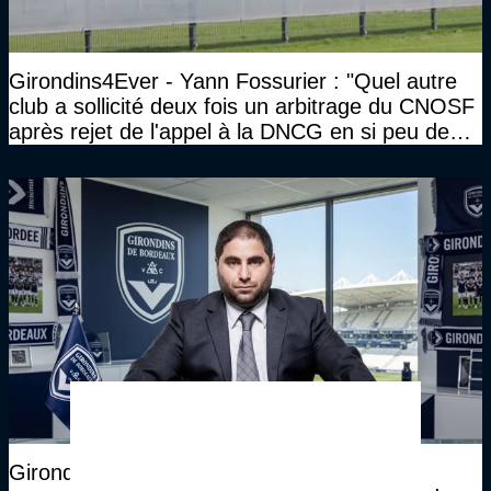
Girondins4Ever - Yann Fossurier : "Quel autre
club a sollicité deux fois un arbitrage du CNOSF
après rejet de l'appel à la DNCG en si peu de
temps ?"
Girondins4Ever - Les deux investisseurs