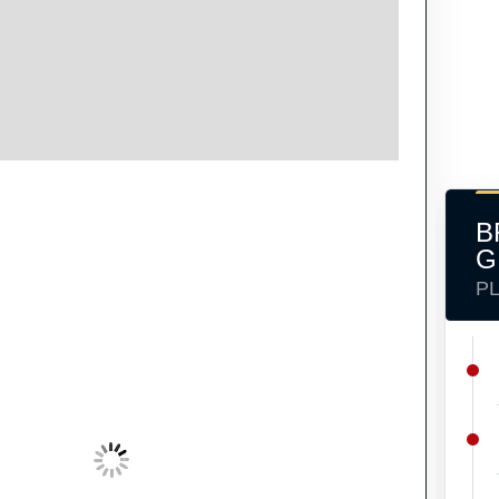
B
G
P