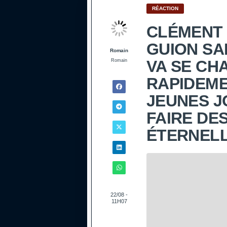
RÉACTION
CLÉMENT 
GUION SA
Romain
VA SE CH
Romain
RAPIDEME
JEUNES J
FAIRE DE
ÉTERNEL
22/08 -
11H07