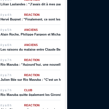
Lilian Laslandes : “J’avais dit à mes parents que j’allais déchirer le cont
il y a 4 h
RÉACTION
Hervé Bugnet : “Finalement, ce sont les salariés, les supporters, les jeu
il y a 5 h
ANCIENS
Alain Roche, Philippe Fargeon et Michaël Ciani parlent de leur rapport à
il y a 6 h
ANCIENS
Les raisons du malaise entre Claude Bez et Alain Giresse
il y a 7 h
RÉACTION
Rio Mavuba : “Aujourd’hui, une nouvelle page se tourne […] j’espère que
il y a 7 h
RÉACTION
Julien Bée sur Rio Mavuba : “C’est un homme qui incarne les valeurs de ce
il y a 7 h
CLUB
Rio Mavuba quitte également les Girondins de Bordeaux
il y a 8 h
RÉACTION