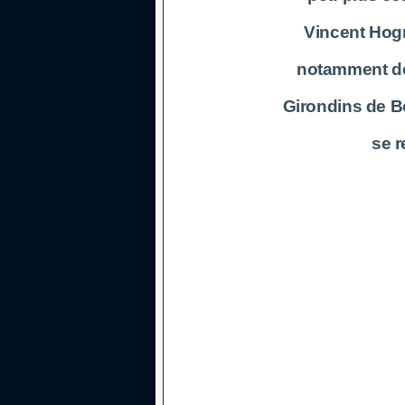
Vincent Hogn
notamment des
Girondins de B
se r