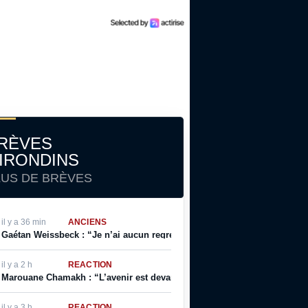
RÈVES
IRONDINS
LUS DE BRÈVES
il y a 36 min
ANCIENS
Gaétan Weissbeck : “Je n’ai aucun regret sur mon choix qui a été fait à
il y a 2 h
RÉACTION
Marouane Chamakh : “L’avenir est devant nous, et je serai bientôt prêt”
il y a 3 h
RÉACTION