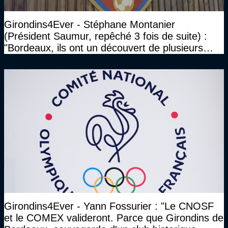
Girondins4Ever - Stéphane Montanier
(Président Saumur, repêché 3 fois de suite) :
"Bordeaux, ils ont un découvert de plusieurs
millions et il ne se passe pas grand-chose"
Girondins4Ever - Yann Fossurier : "Le CNOSF
et le COMEX valideront. Parce que Girondins de