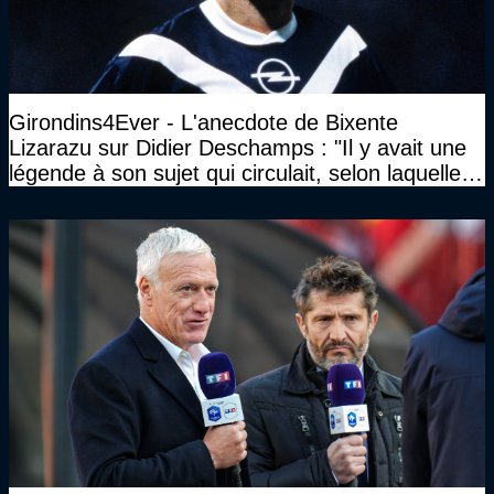
Girondins4Ever - L'anecdote de Bixente
Lizarazu sur Didier Deschamps : "Il y avait une
légende à son sujet qui circulait, selon laquelle il
n’avait pas l’âge qu’il prétendait..."