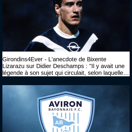
Girondins4Ever - L'anecdote de Bixente
Lizarazu sur Didier Deschamps : "Il y avait une
légende à son sujet qui circulait, selon laquelle il
n’avait pas l’âge qu’il prétendait..."