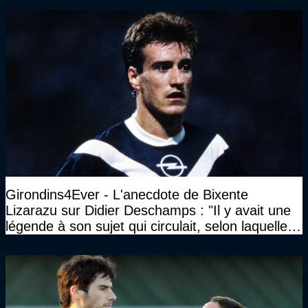
Girondins4Ever - L'anecdote de Bixente
Lizarazu sur Didier Deschamps : "Il y avait une
légende à son sujet qui circulait, selon laquelle il
n’avait pas l’âge qu’il prétendait..."